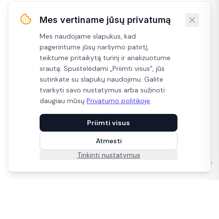
Mes vertiname jūsų privatumą
Mes naudojame slapukus, kad
pagerintume jūsų naršymo patirtį,
teiktume pritaikytą turinį ir analizuotume
srautą. Spustelėdami „Priimti visus", jūs
sutinkate su slapukų naudojimu. Galite
tvarkyti savo nustatymus arba sužinoti
daugiau mūsų
Privatumo politikoje
.
Priimti visus
Atmesti
Gyventi galima kitaip.
Tinkinti nustatymus
Ramiau, nuoširdžiau, paprasčiau!
Ekologiški ir natūralūs produktai iš