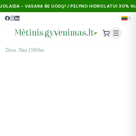
VASARA BE UODŲ! / PELYNO HIDROLATUI 30% NUOLAIDA - 
Tavo. Nuo 1989m.