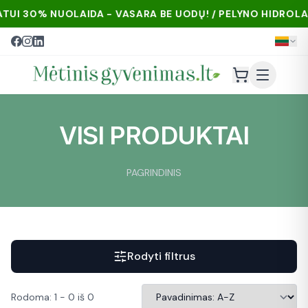
I 30% NUOLAIDA - VASARA BE UODŲ! / PELYNO HIDROLATUI
VISI PRODUKTAI
PAGRINDINIS
Rodyti filtrus
Rodoma
:
1
-
0
iš
0