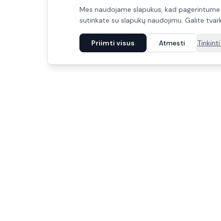
Mes naudojame slapukus, kad pagerintume jūs
sutinkate su slapukų naudojimu. Galite tva
Priimti visus
Atmesti
Tinkint
Informacija
Apie mus
Istorija ir vertybės