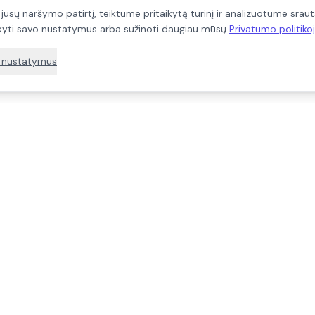
ų naršymo patirtį, teiktume pritaikytą turinį ir analizuotume srautą.
rkyti savo nustatymus arba sužinoti daugiau mūsų
Privatumo politiko
i nustatymus
Mano paskyra
Taisyklės
Mano paskyra
Taisyklės ir 
Užsakymų istorija
Privatumo po