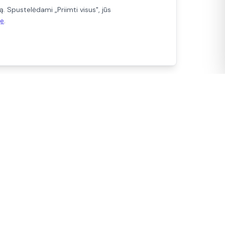
 Spustelėdami „Priimti visus", jūs
je
.
Turite klausimų?
+370 5 2352476
sąlygos
+370 689 00 352
litika