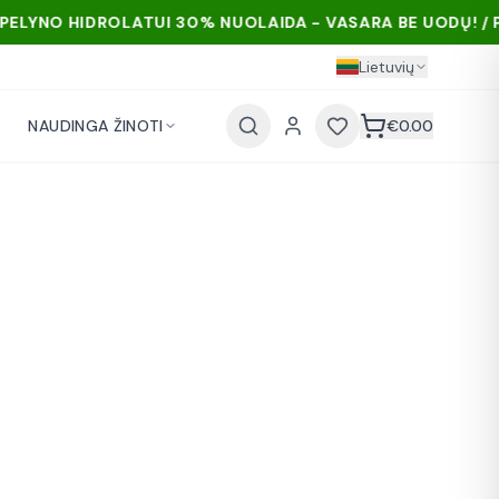
30% NUOLAIDA - VASARA BE UODŲ! / PELYNO HIDROLATUI 
Lietuvių
NAUDINGA ŽINOTI
€
0.00