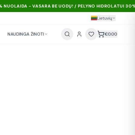
RA BE UODŲ! / PELYNO HIDROLATUI 30% NUOLAIDA - VASA
Lietuvių
NAUDINGA ŽINOTI
€
0.00